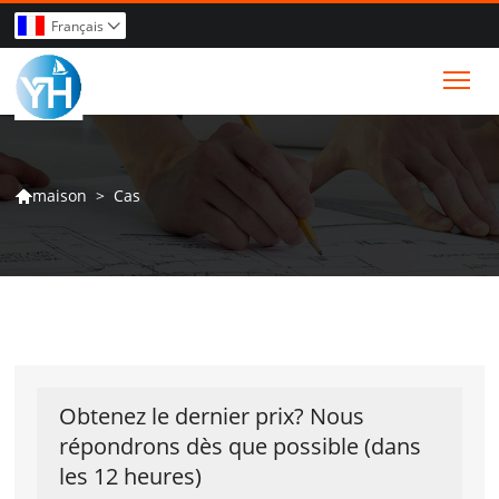
Français

Tog
>
Cas
maison

Obtenez le dernier prix? Nous
répondrons dès que possible (dans
les 12 heures)