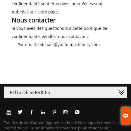
confidentialité sont effectives lorsqu'elles sont
publiées sur cette page.
Nous contacter
Si vous avez des questions sur cette politique de
confidentialité, veuillez nous contacter:
Par email: michael@yuehemachinery.com
PLUS DE SERVICES








Tous les droits d'auteur figurant sur le site Web appartiennent à la
société YueHe. Toute infraction sera tenue pour responsable !