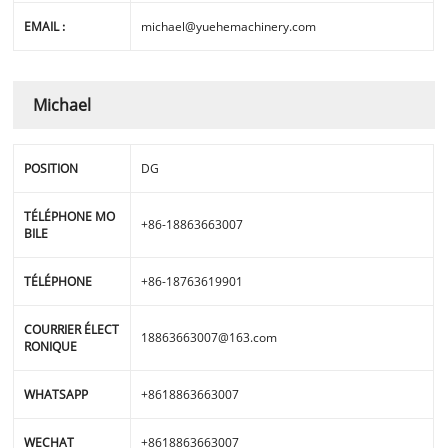
EMAIL :
michael@yuehemachinery.com
Michael
POSITION
DG
TÉLÉPHONE MO
+86-18863663007
BILE
TÉLÉPHONE
+86-18763619901
COURRIER ÉLECT
18863663007@163.com
RONIQUE
WHATSAPP
+8618863663007
WECHAT
+8618863663007