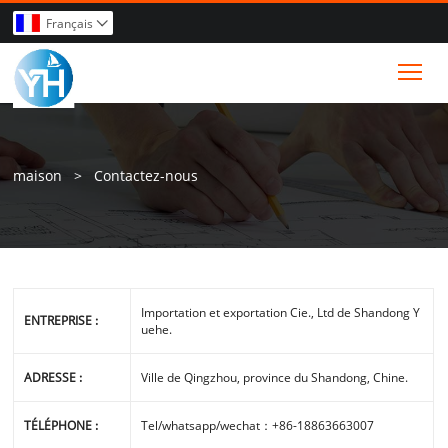
Français

Tog
maison
>
Contactez-nous
Importation et exportation Cie., Ltd de Shandong Y
ENTREPRISE :
uehe.
ADRESSE :
Ville de Qingzhou, province du Shandong, Chine.
TÉLÉPHONE :
Tel/whatsapp/wechat：+86-18863663007